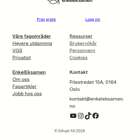
Prøv gratis
Logg inn
Våre fagområder
Ressurser
Høyere utdanning
Brukervilkår
VGS
Personvern
Privatist
Cookies
EnkelEksamen
Kontakt
Om oss
Pilestredet 15A, 0164
Fagartikler
Oslo
Jobb hos oss
kontakt@enkeleksamen.
no
YouTube
Instagram
TikTok
Facebook
© Edrupt AS 2026