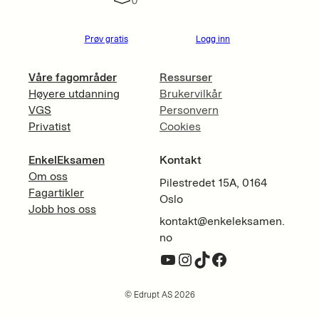
Prøv gratis
Logg inn
Våre fagområder
Ressurser
Høyere utdanning
Brukervilkår
VGS
Personvern
Privatist
Cookies
EnkelEksamen
Kontakt
Om oss
Pilestredet 15A, 0164
Fagartikler
Oslo
Jobb hos oss
kontakt@enkeleksamen.
no
YouTube
Instagram
TikTok
Facebook
© Edrupt AS 2026