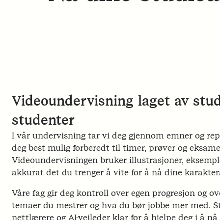
Videoundervisning laget av stud
studenter
I vår undervisning tar vi deg gjennom emner og re
deg best mulig forberedt til timer, prøver og eksame
Videoundervisningen bruker illustrasjoner, eksemple
akkurat det du trenger å vite for å nå dine karakte
Våre fag gir deg kontroll over egen progresjon og o
temaer du mestrer og hva du bør jobbe mer med. Stå
nettlærere og AI-veileder klar for å hjelpe deg i å n