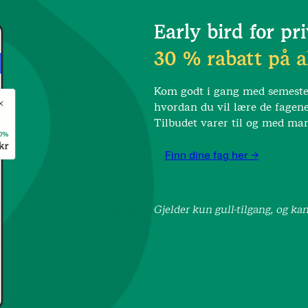
Early bird for pri
30 % rabatt på al
Kom godt i gang med semestere
hvordan du vil lære de fagene
Tilbudet varer til og med ma
Finn dine fag her ->
Gjelder kun gull-tilgang, og k