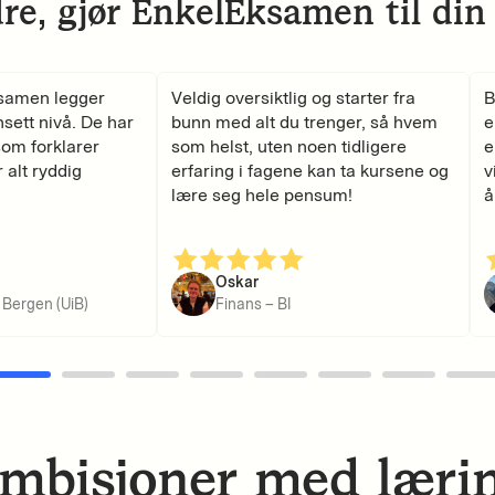
re, gjør EnkelEksamen til din
amen legger
Veldig oversiktlig og starter fra
Br
nsett nivå. De har
bunn med alt du trenger, så hvem
ek
om forklarer
som helst, uten noen tidligere
er
alt ryddig
erfaring i fagene kan ta kursene og
vi
lære seg hele pensum!
å 
Oskar
Bergen (UiB)
Finans – BI
mbisjoner med lærin