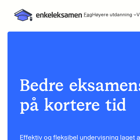
Fag
Høyere utdanning
V
Bedre eksamens
på kortere tid
Effektiv og fleksibel undervisning laget