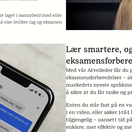
ke laget i samarbeid med eller
å vise hvilket fag og eksamen
Lær smartere, og
eksamensforbere
Med vår AI-veileder får du 
eksamensforberedelser – ak
markedets nyeste språkmodel
å sikre at du får raske og 
Enten du står fast på en va
i en video, eller søker 1-til
tilgjengelig – uansett tid p
enklere, mer effektiv og mer