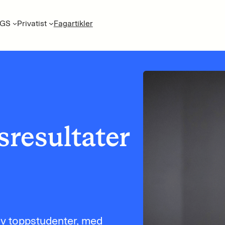
GS
Privatist
Fagartikler
resultater
 av toppstudenter, med