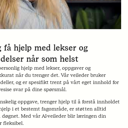
 få hjelp med lekser og
delser når som helst
personlig hjelp med lekser, oppgaver og
kurat når du trenger det. Vår veileder bruker
ler, og er spesifikt trent på vårt eget innhold for
presise svar på dine spørsmål.
nskelig oppgave, trenger hjelp til å forstå innholdet
-1 hjelp i et bestemt fagområde, er støtten alltid
å døgnet. Med vår AI-veileder blir læringen din
 fleksibel.