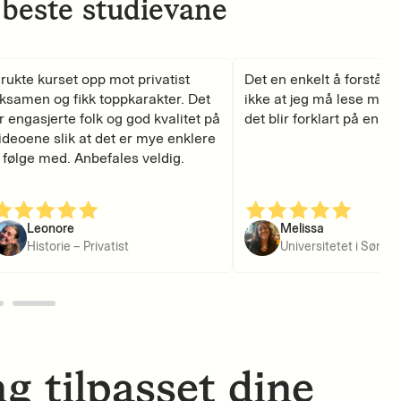
 beste studievane
ukte kurset opp mot privatist
Det en enkelt å forstå og 
samen og fikk toppkarakter. Det
ikke at jeg må lese mye t
 engasjerte folk og god kvalitet på
det blir forklart på en let
deoene slik at det er mye enklere
følge med. Anbefales veldig.
Leonore
Melissa
Historie – Privatist
g tilpasset dine