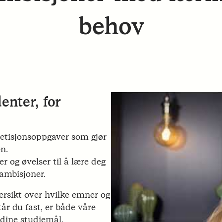
behov
enter, for
petisjonsoppgaver som gjør
n.
r og øvelser til å lære deg
rambisjoner.
versikt over hvilke emner og
r du fast, er både våre
å dine studiemål.