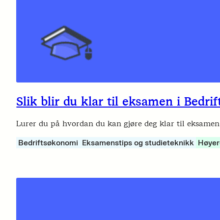
Slik blir du klar til eksamen i Bed
Lurer du på hvordan du kan gjøre deg klar til eksamen
Bedriftsøkonomi
Eksamenstips og studieteknikk
Høyer