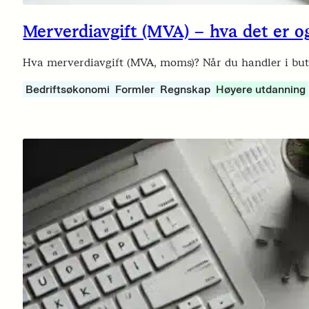
Merverdiavgift (MVA) – hva det er 
Hva merverdiavgift (MVA, moms)? Når du handler i buti
Bedriftsøkonomi
Formler
Regnskap
Høyere utdanning