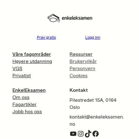
Prøv gratis
Logg inn
Våre fagområder
Ressurser
Høyere utdanning
Brukervilkår
VGS
Personvern
Privatist
Cookies
EnkelEksamen
Kontakt
Om oss
Pilestredet 15A, 0164
Fagartikler
Oslo
Jobb hos oss
kontakt@enkeleksamen.
no
YouTube
Instagram
TikTok
Facebook