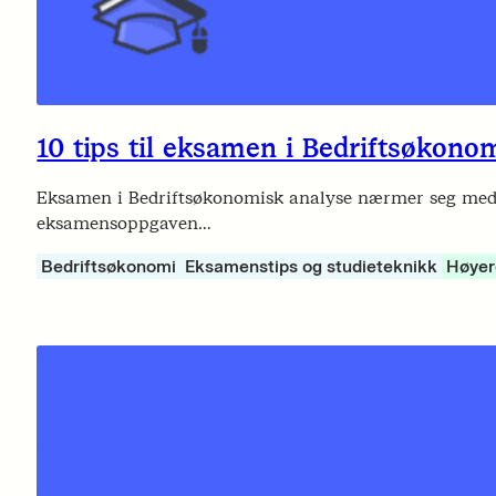
10 tips til eksamen i Bedriftsøkono
Eksamen i Bedriftsøkonomisk analyse nærmer seg med st
eksamensoppgaven…
Bedriftsøkonomi
Eksamenstips og studieteknikk
Høyer