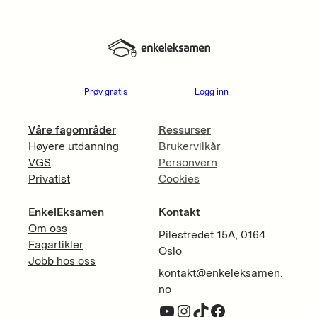
Prøv gratis
Logg inn
Våre fagområder
Ressurser
Høyere utdanning
Brukervilkår
VGS
Personvern
Privatist
Cookies
EnkelEksamen
Kontakt
Om oss
Pilestredet 15A, 0164
Fagartikler
Oslo
Jobb hos oss
kontakt@enkeleksamen.
no
YouTube
Instagram
TikTok
Facebook