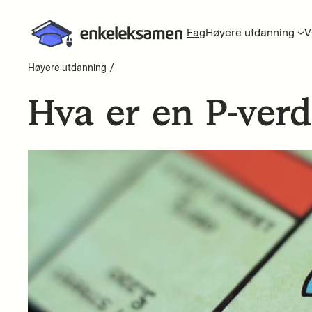
Fag
Høyere utdanning
V
/
Høyere utdanning
Hva er en P-verd