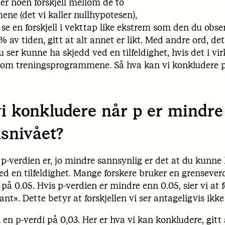
 er noen forskjell mellom de to
ne (det vi kaller nullhypotesen),
å se en forskjell i vekttap like ekstrem som den du obse
 av tiden, gitt at alt annet er likt. Med andre ord, de
du ser kunne ha skjedd ved en tilfeldighet, hvis det i vi
llom treningsprogrammene. Så hva kan vi konkludere 
i konkludere når p er mindre
nsnivået?
e p-verdien er, jo mindre sannsynlig er det at du kunne 
ed en tilfeldighet. Mange forskere bruker en grenseverdi
på 0.05. Hvis p-verdien er mindre enn 0.05, sier vi at f
kant». Dette betyr at forskjellen vi ser antageligvis ikke e
i en p-verdi på 0,03. Her er hva vi kan konkludere, gitt 