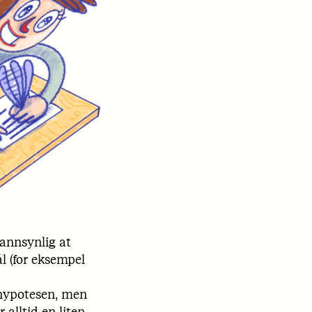
sannsynlig at
l (for eksempel
lhypotesen, men
alltid en liten