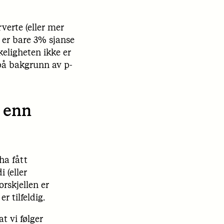
rverte (eller mer
t er bare 3% sjanse
rkeligheten ikke er
på bakgrunn av p-
 enn
ha fått
 (eller
orskjellen er
r tilfeldig.
at vi følger