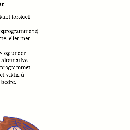
):
kant forskjell
ingsprogrammene),
me, eller mer
av og under
 alternative
ngsprogrammet
et viktig å
 bedre.