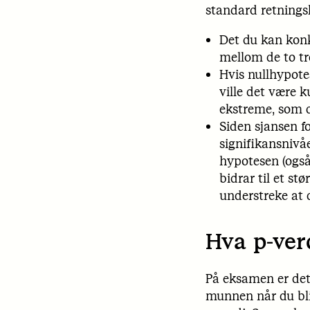
standard retningsl
Det du kan konkl
mellom de to t
Hvis nullhypote
ville det være k
ekstreme, som d
Siden sjansen fo
signifikansnivåe
hypotesen (også
bidrar til et st
understreke at 
Hva p-ver
På eksamen er det 
munnen når du blir