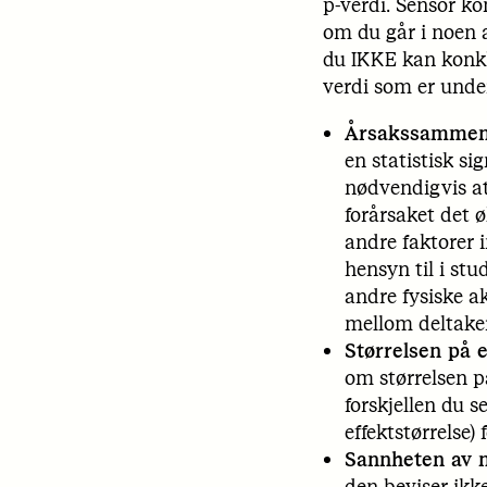
p-verdi. Sensor ko
om du går i noen a
du IKKE kan konk
verdi som er under
Årsakssammen
en statistisk sig
nødvendigvis a
forårsaket det 
andre faktorer 
hensyn til i stu
andre fysiske ak
mellom deltakern
Størrelsen på e
om størrelsen p
forskjellen du s
effektstørrelse)
Sannheten av n
den beviser ikk