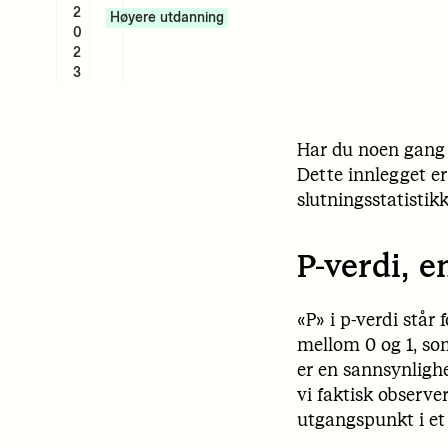
2
Høyere utdanning
0
2
3
Har du noen gang l
Dette innlegget er
slutningsstatistik
P-verdi, e
«P» i p-verdi står 
mellom 0 og 1, som
er en sannsynlighe
vi faktisk observer
utgangspunkt i et