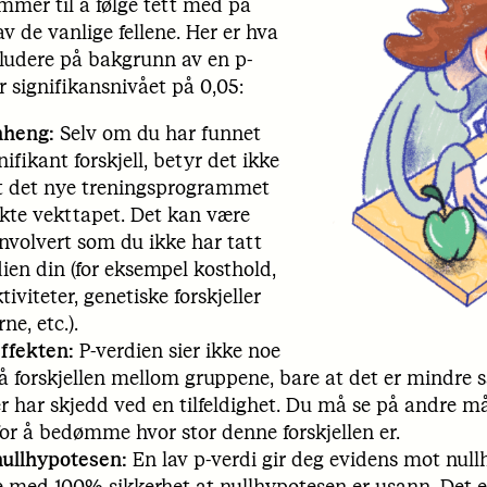
mmer til å følge tett med på
v de vanlige fellene. Her er hva
ludere på bakgrunn av en p-
 signifikansnivået på 0,05:
heng:
Selv om du har funnet
nifikant forskjell, betyr det ikke
t det nye treningsprogrammet
økte vekttapet. Det kan være
involvert som du ikke har tatt
dien din (for eksempel kosthold,
tiviteter, genetiske forskjeller
e, etc.).
ffekten:
P-verdien sier ikke noe
å forskjellen mellom gruppene, bare at det er mindre 
er har skjedd ved en tilfeldighet. Du må se på andre må
 for å bedømme hvor stor denne forskjellen er.
ullhypotesen:
En lav p-verdi gir deg evidens mot nul
e med 100% sikkerhet at nullhypotesen er usann. Det er 