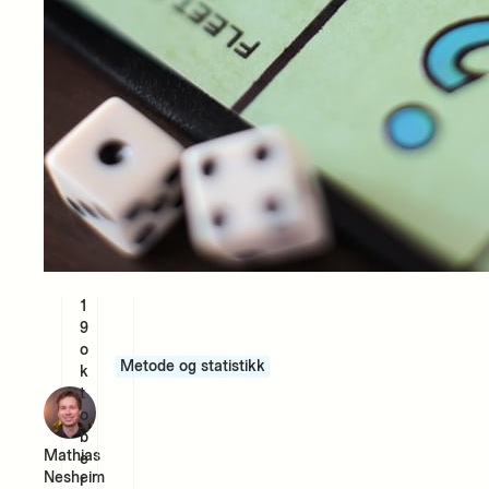
1
9
o
Metode og statistikk
k
t
o
b
Mathias
e
Nesheim
r