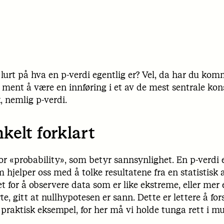
urt på hva en p-verdi egentlig er? Vel, da har du komme
 ment å være en innføring i et av de mest sentrale ko
k, nemlig p-verdi.
nkelt forklart
for «probability», som betyr sannsynlighet. En p-verdi e
 hjelper oss med å tolke resultatene fra en statistisk 
t for å observere data som er like ekstreme, eller mer
te, gitt at nullhypotesen er sann. Dette er lettere å for
 praktisk eksempel, for her må vi holde tunga rett i m