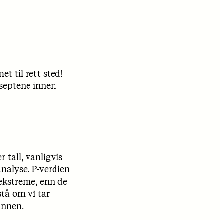
t til rett sted!
nseptene innen
r tall, vanligvis
analyse. P-verdien
 ekstreme, enn de
stå om vi tar
unnen.