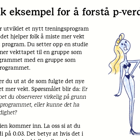
k eksempel for å forstå p-ver
r utviklet et nytt treningsprogram
det hjelper folk å miste mer vekt
t program. Du setter opp en studie
er vekttapet til en gruppe som
rogrammet med en gruppe som
programmet.
er du ut at de som fulgte det nye
 mer vekt. Spørsmålet blir da:
Er
apet du observerer virkelig på grunn
sprogrammet, eller kunne det ha
ldighet?
ien kommer inn. La oss si at du
i på 0.03. Det betyr at hvis det i