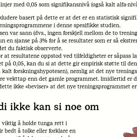
injer med 0,05 som signifikansnivå (også kalt alfa-nivå
udere basert på dette er at det er en statistisk signifi
reningsprogrammene i denne spesifikke studien.
sen var sann (dvs., ingen forskjell mellom de to tren
un en sjanse på 3% for å se resultater som er så ekstre
et du faktisk observerte.
r at resultatene oppstod ved tilfeldigheter er såpass l
t på 0,05, kan du si at dette gir empirisk støtte til den
 kalt forskningshypotesen), nemlig at det nye treni
ørre vekttap enn det gamle programmet. Imidlertid er d
dette ikke «beviser» at det nye treningsprogrammet er
di ikke kan si noe om
viktig å holde tunga rett i
 bedt å tolke eller forklare en