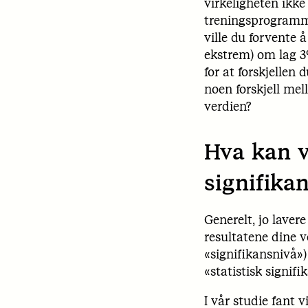
virkeligheten ikke
treningsprogramme
ville du forvente 
ekstrem) om lag 3%
for at forskjellen 
noen forskjell me
verdien?
Hva kan v
signifika
Generelt, jo laver
resultatene dine v
«signifikansnivå») 
«statistisk signifi
I vår studie fant v