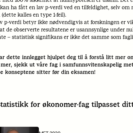
 kan ha fått en lav p-verdi ved en tilfeldighet, selv om
(dette kalles en type 1-feil).
v p-verdi betyr ikke nødvendigvis at forskningen er vikt
at de observerte resultatene er usannsynlige under nu
e – statistisk signifikans er ikke det samme som faglig
ar dette innlegget hjulpet deg til å forstå litt mer o
mer, sjekk ut våre fag i samfunnsvitenskapelig met
sse konseptene sitter før din eksamen!
Statistikk for økonomer-fag tilpasset dit