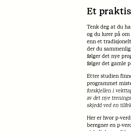
Et praktis
Tenk deg at du ha
og du lurer på om 
enn et tradisjonel
der du sammenlign
følger det nye p
følger det gamle 
Etter studien finn
programmet mistet
forskjellen i vektt
av det nye trening
skjedd ved en tilfe
Her er hvor p-verd
beregner en p-verd