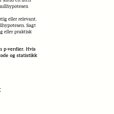
 nullhypotesen
ig eller relevant.
llhypotesen. Sagt
 eller praktisk
m p-verdier. Hvis
ode og statistikk
t