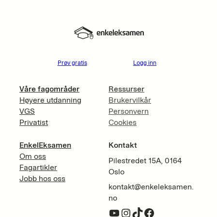
Prøv gratis
Logg inn
Våre fagområder
Ressurser
Høyere utdanning
Brukervilkår
VGS
Personvern
Privatist
Cookies
EnkelEksamen
Kontakt
Om oss
Pilestredet 15A, 0164
Fagartikler
Oslo
Jobb hos oss
kontakt@enkeleksamen.
no
YouTube
Instagram
TikTok
Facebook