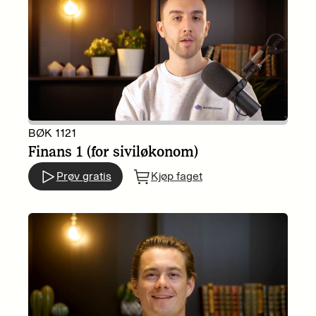
BØK 1121
Finans 1 (for siviløkonom)
Prøv gratis
Kjøp faget