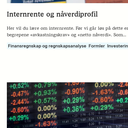
Internrente og nåverdiprofil
Her vil du lære om internrente. Før vi går løs på dette er
begrepene «avkastningskrav» og «netto nåverdi». Som…
Finansregnskap og regnskapsanalyse
Formler
Investerin