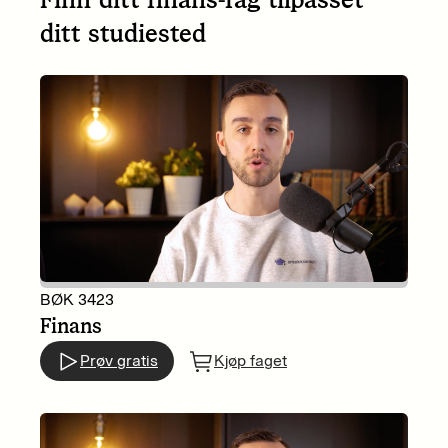
ditt studiested
BØK 3423
Finans
Prøv gratis
Kjøp faget