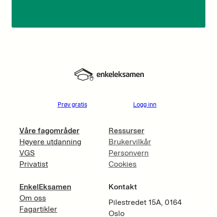
Prøv gratis
Logg inn
Våre fagområder
Ressurser
Høyere utdanning
Brukervilkår
VGS
Personvern
Privatist
Cookies
EnkelEksamen
Kontakt
Om oss
Pilestredet 15A, 0164
Fagartikler
Oslo