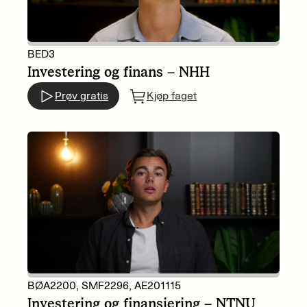
BED3
Investering og finans – NHH
Prøv gratis
Kjøp faget
BØA2200, SMF2296, AE201115
Investering og finansiering – NTNU