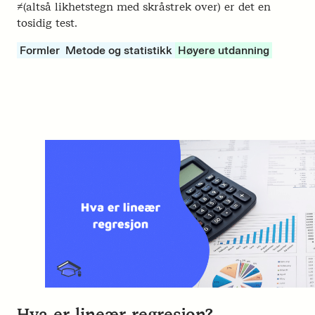
≠(altså likhetstegn med skråstrek over) er det en
tosidig test.
Formler
Metode og statistikk
Høyere utdanning
Hva er lineær regresjon?