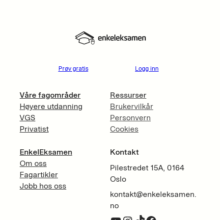
Prøv gratis
Logg inn
Våre fagområder
Ressurser
Høyere utdanning
Brukervilkår
VGS
Personvern
Privatist
Cookies
EnkelEksamen
Kontakt
Om oss
Pilestredet 15A, 0164
Fagartikler
Oslo
Jobb hos oss
kontakt@enkeleksamen.
no
YouTube
Instagram
TikTok
Facebook