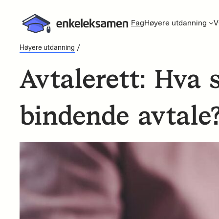
Fag
Høyere utdanning
V
/
Høyere utdanning
Avtalerett: Hva s
bindende avtale