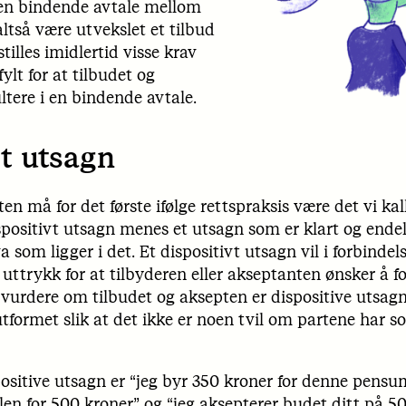
e en bindende avtale mellom
altså være utvekslet et tilbud
tilles imidlertid visse krav
lt for at tilbudet og
ltere i en bindende avtale.
vt utsagn
en må for det første ifølge rettspraksis være det vi kal
positivt utsagn menes et utsagn som er klart og endelig
a som ligger i det. Et dispositivt utsagn vil i forbinde
 uttrykk for at tilbyderen eller akseptanten ønsker å fo
l vurdere om tilbudet og aksepten er dispositive utsagn
tformet slik at det ikke er noen tvil om partene har 
ositive utsagn er “jeg byr 350 kroner for denne pensu
len for 500 kroner” og “jeg aksepterer budet ditt på 50