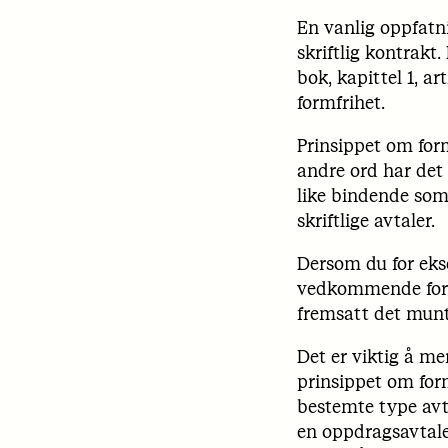
En vanlig oppfatni
skriftlig kontrakt
bok, kapittel 1, a
formfrihet.
Prinsippet om form
andre ord har det 
like bindende som 
skriftlige avtaler.
Dersom du for eks
vedkommende for 6
fremsatt det munt
Det er viktig å mer
prinsippet om formf
bestemte type avt
en oppdragsavtale