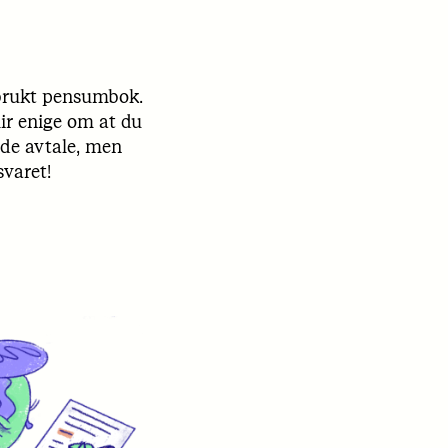
n brukt pensumbok.
lir enige om at du
nde avtale, men
svaret!