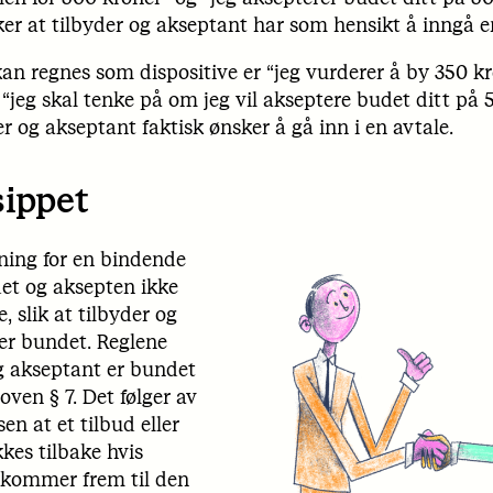
er at tilbyder og akseptant har som hensikt å inngå e
an regnes som dispositive er “jeg vurderer å by 350 k
eg skal tenke på om jeg vil akseptere budet ditt på 5
er og akseptant faktisk ønsker å gå inn i en avtale.
sippet
ning for en bindende
udet og aksepten ikke
, slik at tilbyder og
 er bundet. Reglene
g akseptant er bundet
oven § 7. Det følger av
n at et tilbud eller
kes tilbake hvis
 kommer frem til den