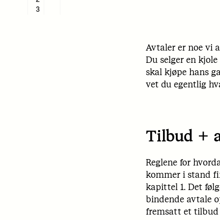
3
Avtaler er noe vi 
Du selger en kjole
skal kjøpe hans ga
vet du egentlig hva
Tilbud + 
Reglene for hvord
kommer i stand fin
kapittel 1. Det føl
bindende avtale op
fremsatt et tilbud