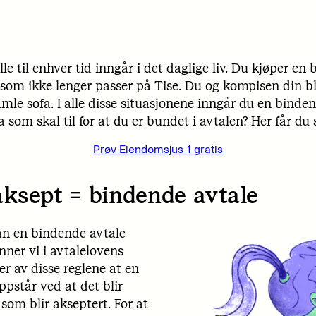
alle til enhver tid inngår i det daglige liv. Du kjøper e
 som ikke lenger passer på Tise. Du og kompisen din b
mle sofa. I alle disse situasjonene inngår du en binde
 som skal til for at du er bundet i avtalen? Her får du 
Prøv Eiendomsjus 1 gratis
aksept = bindende avtale
an en bindende avtale
ner vi i avtalelovens
ger av disse reglene at en
pstår ved at det blir
 som blir akseptert. For at