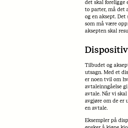
det skal foreligg
to parter, må det 
og en aksept. Det s
som må være oppfy
aksepten skal resu
Dispositi
Tilbudet og aksept
utsagn. Med et dis
er noen tvil om hv
avtaleinngåelse gi
avtale. Når vi ska
avgjøre om de er u
en avtale.
Eksempler på disp
ønsker å kjøpe kjo