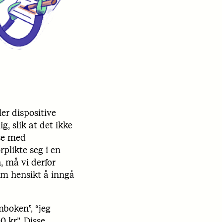
ler dispositive
, slik at det ikke
lse med
rplikte seg i en
, må vi derfor
som hensikt å inngå
mboken”, “jeg
0 kr”. Disse