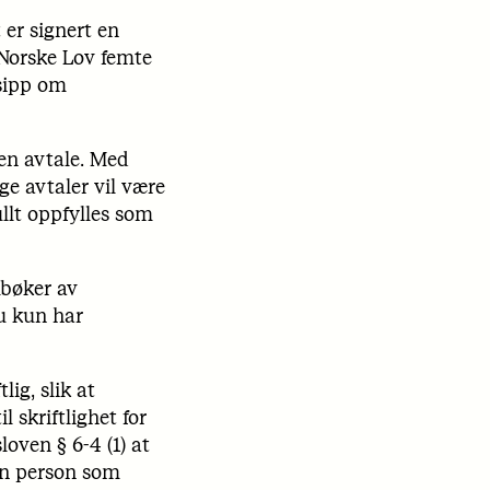
 er signert en
 Norske Lov femte
nsipp om
 en avtale. Med
ge avtaler vil være
ullt oppfylles som
mbøker av
u kun har
lig, slik at
l skriftlighet for
oven § 6-4 (1) at
En person som