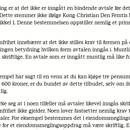
ng er at det ikke er inngått en bindende avtale før det
. Dette stemmer ikke ifølge Kong Christian Den Femtis
rtikkel 1. Denne bestemmelsen oppstiller nemlig et pri
frihet innebærer at det ikke stilles krav til formen på
ingen betydning hvilken form avtalen inngås i. Muntli
skriftlige. En avtale som er inngått muntlig må like f
empel har sagt til en venn at du kan kjøpe tre pensu
00 kroner, er du bundet av dette tilbudet, selv om d
lig.
ke seg at i noen tilfeller må avtaler likevel inngås skrift
rihet ikke gjelder. Noen lover fastsetter nemlig krav ti
aler. For eksempel bestemmes det i eiendomsmeglingsl
 for et eiendomsmeglingsoppdrag må være skriftlig. 