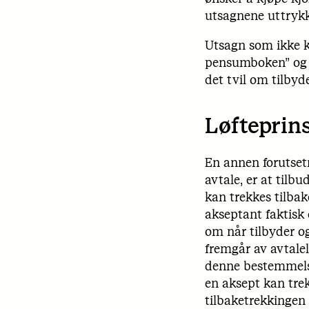
utsagnene uttrykk
Utsagn som ikke k
pensumboken” og “j
det tvil om tilbyd
Løfteprin
En annen forutset
avtale, er at tilb
kan trekkes tilbake
akseptant faktisk
om når tilbyder o
fremgår av avtalel
denne bestemmelse
en aksept kan trek
tilbaketrekkingen