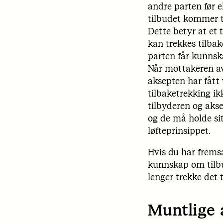
andre parten før e
tilbudet kommer t
Dette betyr at et 
kan trekkes tilbak
parten får kunnsk
Når mottakeren av 
aksepten har fått 
tilbaketrekking ik
tilbyderen og aks
og de må holde sit
løfteprinsippet.
Hvis du har fremsa
kunnskap om tilbu
lenger trekke det 
Muntlige 