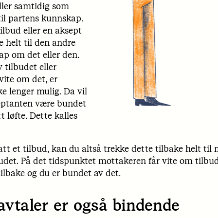
ller samtidig som
il partens kunnskap.
tilbud eller en aksept
e helt til den andre
ap om det eller den.
tilbudet eller
vite om det, er
ke lenger mulig. Da vil
eptanten være bundet
t løfte. Dette kalles
tt et tilbud, kan du altså trekke dette tilbake helt til
det. På det tidspunktet mottakeren får vite om tilbud
tilbake og du er bundet av det.
avtaler er også bindende