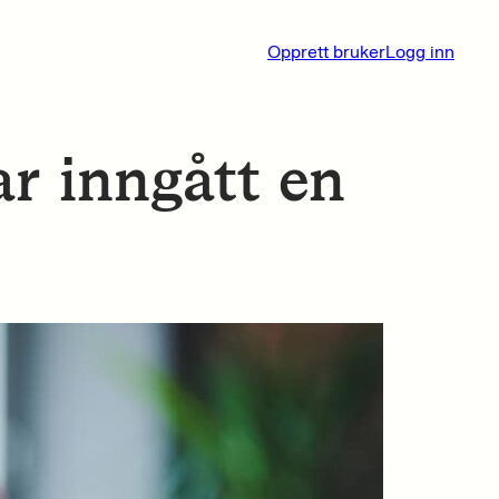
Opprett bruker
Logg inn
har inngått en