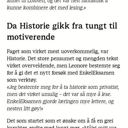
annet til Lofoten, og det var helt fantastisk å
kunne kombinere det med lesing.»
Da Historie gikk fra tungt til
motiverende
Faget som virket mest uoverkommelig, var
Historie. Det store pensumet og mengden tekst
virket overveldende, men Leonore bestemte seg
for å gi det et nytt forsøk med EnkelEksamen
som verktøy.
«Jeg bestemte meg for å ta historie som privatist,
men det virket umulig – det var så mye å lese.
EnkelEksamen gjorde læringen mye lettere, og
nesten litt gøy!»
Det som startet som et ønske om å få en grei
karakter, endte med langt mer.
«Målet mitt var