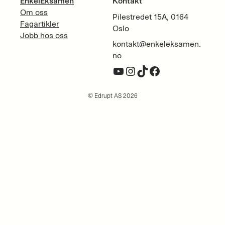
EnkelEksamen
Kontakt
Om oss
Pilestredet 15A, 0164
Fagartikler
Oslo
Jobb hos oss
kontakt@enkeleksamen.
no
YouTube
Instagram
TikTok
Facebook
© Edrupt AS 2026