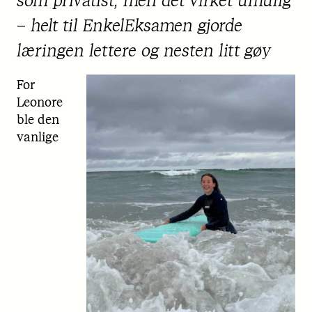
som privatist, men det virket umulig
– helt til EnkelEksamen gjorde
læringen lettere og nesten litt gøy
For
Leonore
ble den
vanlige