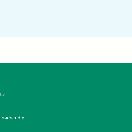
is!
r nødvendig.