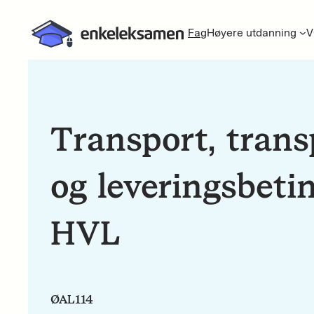
Fag
Høyere utdanning
V
Transport, trans
og leveringsbeti
HVL
ØAL114