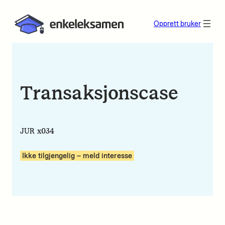
Opprett bruker
Transaksjonscase
JUR x034
Ikke tilgjengelig – meld interesse