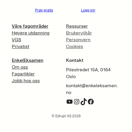
Prøv gratis
Logg inn
Våre fagområder
Ressurser
Høyere utdanning
Brukervilkår
VGS
Personvern
Privatist
Cookies
EnkelEksamen
Kontakt
Om oss
Pilestredet 15A, 0164
Fagartikler
Oslo
Jobb hos oss
kontakt@enkeleksamen.
no
YouTube
Instagram
TikTok
Facebook
© Edrupt AS 2026