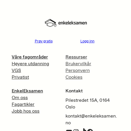
Prøv gratis
Logg inn
Våre fagområder
Ressurser
Høyere utdanning
Brukervilkår
VGS
Personvern
Privatist
Cookies
EnkelEksamen
Kontakt
Om oss
Pilestredet 15A, 0164
Fagartikler
Oslo
Jobb hos oss
kontakt@enkeleksamen.
no