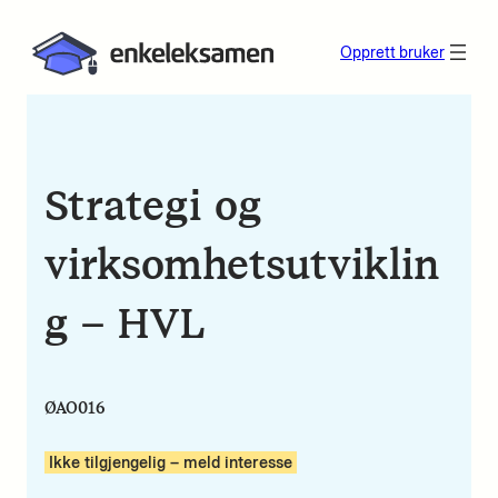
Opprett bruker
Strategi og
virksomhetsutviklin
g – HVL
ØAO016
Ikke tilgjengelig – meld interesse