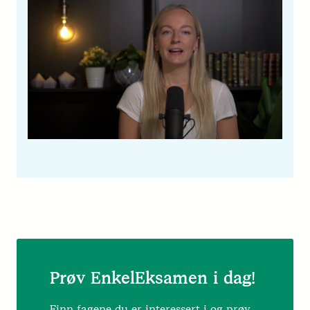
Prøv EnkelEksamen i dag!
Finn fagene du er interessert i og prøv