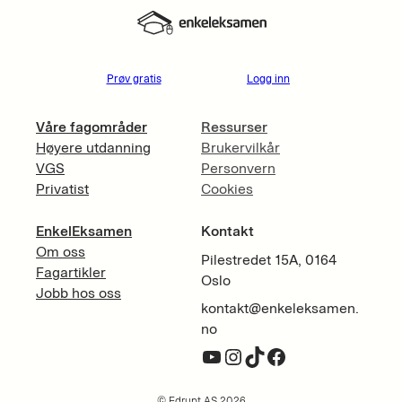
Prøv gratis
Logg inn
Våre fagområder
Ressurser
Høyere utdanning
Brukervilkår
VGS
Personvern
Privatist
Cookies
EnkelEksamen
Kontakt
Om oss
Pilestredet 15A, 0164
Fagartikler
Oslo
Jobb hos oss
kontakt@enkeleksamen.
no
YouTube
Instagram
TikTok
Facebook
© Edrupt AS 2026