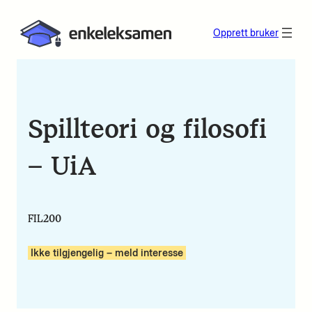
Opprett bruker
Spillteori og filosofi
– UiA
FIL200
Ikke tilgjengelig – meld interesse