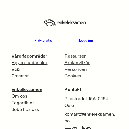
Prøv gratis
Logg inn
Våre fagområder
Ressurser
Høyere utdanning
Brukervilkår
VGS
Personvern
Privatist
Cookies
EnkelEksamen
Kontakt
Om oss
Pilestredet 15A, 0164
Fagartikler
Oslo
Jobb hos oss
kontakt@enkeleksamen.
no