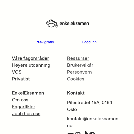
Prøv gratis
Logg inn
Våre fagområder
Ressurser
Høyere utdanning
Brukervilkår
VGS
Personvern
Privatist
Cookies
EnkelEksamen
Kontakt
Om oss
Pilestredet 15A, 0164
Fagartikler
Oslo
Jobb hos oss
kontakt@enkeleksamen.
no