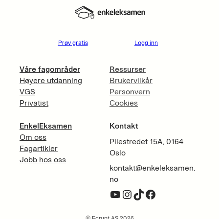
Prøv gratis
Logg inn
Våre fagområder
Ressurser
Høyere utdanning
Brukervilkår
VGS
Personvern
Privatist
Cookies
EnkelEksamen
Kontakt
Om oss
Pilestredet 15A, 0164
Fagartikler
Oslo
Jobb hos oss
kontakt@enkeleksamen.
no
YouTube
Instagram
TikTok
Facebook
© Edrupt AS 2026