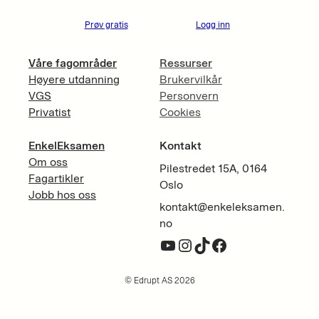
Prøv gratis
Logg inn
Våre fagområder
Ressurser
Høyere utdanning
Brukervilkår
VGS
Personvern
Privatist
Cookies
EnkelEksamen
Kontakt
Om oss
Pilestredet 15A, 0164
Fagartikler
Oslo
Jobb hos oss
kontakt@enkeleksamen.
no
YouTube
Instagram
TikTok
Facebook
© Edrupt AS 2026