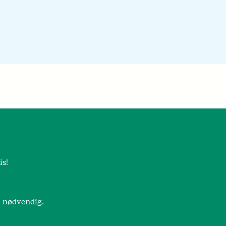
is!
r nødvendig.