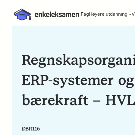
Fag
Høyere utdanning
V
Regnskapsorgani
ERP-systemer og
bærekraft – HV
ØBR116