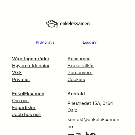
Prøv gratis
Logg inn
Våre fagområder
Ressurser
Høyere utdanning
Brukervilkår
VGS
Personvern
Privatist
Cookies
EnkelEksamen
Kontakt
Om oss
Pilestredet 15A, 0164
Fagartikler
Oslo
Jobb hos oss
kontakt@enkeleksamen.
no