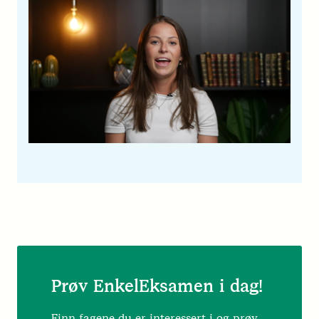
Prøv EnkelEksamen i dag!
Finn fagene du er interessert i og prøv