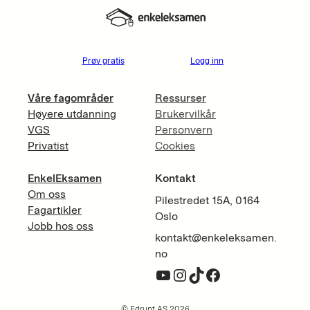
Prøv gratis
Logg inn
Våre fagområder
Ressurser
Høyere utdanning
Brukervilkår
VGS
Personvern
Privatist
Cookies
EnkelEksamen
Kontakt
Om oss
Pilestredet 15A, 0164
Fagartikler
Oslo
Jobb hos oss
kontakt@enkeleksamen.
no
YouTube
Instagram
TikTok
Facebook
© Edrupt AS 2026