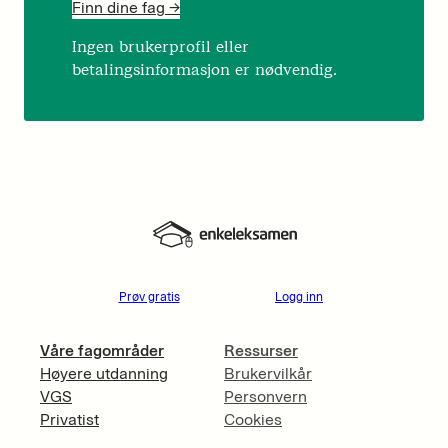
Finn dine fag ->
Ingen brukerprofil eller
betalingsinformasjon er nødvendig.
Prøv gratis
Logg inn
Våre fagområder
Ressurser
Høyere utdanning
Brukervilkår
VGS
Personvern
Privatist
Cookies