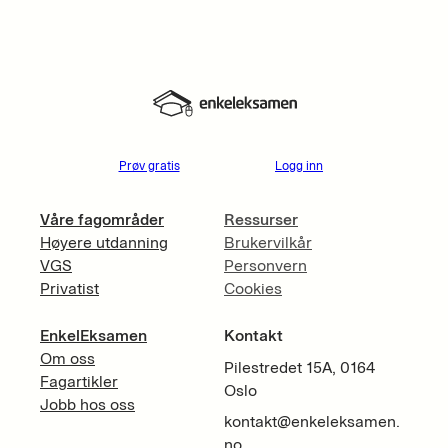
Prøv gratis
Logg inn
Våre fagområder
Ressurser
Høyere utdanning
Brukervilkår
VGS
Personvern
Privatist
Cookies
EnkelEksamen
Kontakt
Om oss
Pilestredet 15A, 0164
Fagartikler
Oslo
Jobb hos oss
kontakt@enkeleksamen.
no