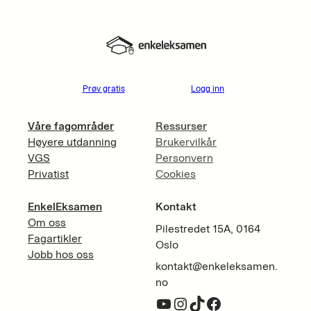
Prøv gratis
Logg inn
Våre fagområder
Ressurser
Høyere utdanning
Brukervilkår
VGS
Personvern
Privatist
Cookies
EnkelEksamen
Kontakt
Om oss
Pilestredet 15A, 0164
Fagartikler
Oslo
Jobb hos oss
kontakt@enkeleksamen.
no
YouTube
Instagram
TikTok
Facebook