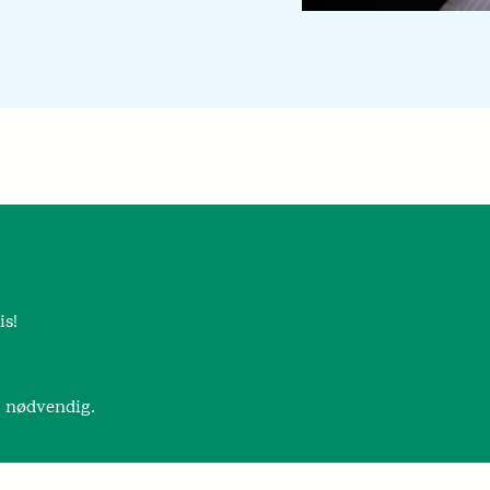
is!
r nødvendig.