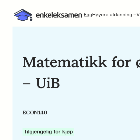
Fag
Høyere utdanning
V
Matematikk for
– UiB
ECON140
Tilgjengelig for kjøp