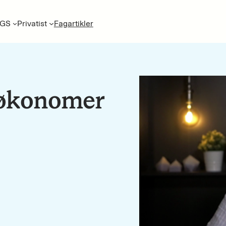
GS
Privatist
Fagartikler
 økonomer