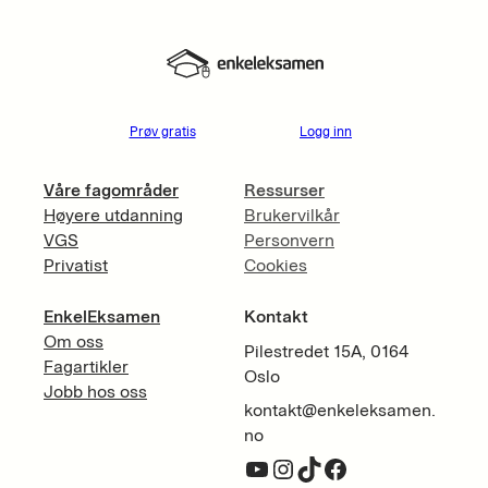
Prøv gratis
Logg inn
Våre fagområder
Ressurser
Høyere utdanning
Brukervilkår
VGS
Personvern
Privatist
Cookies
EnkelEksamen
Kontakt
Om oss
Pilestredet 15A, 0164
Fagartikler
Oslo
Jobb hos oss
kontakt@enkeleksamen.
no
YouTube
Instagram
TikTok
Facebook