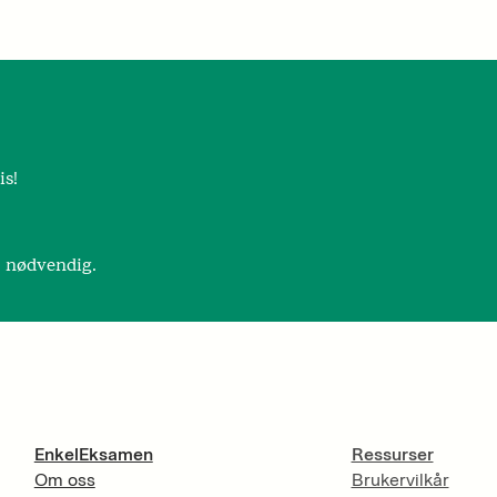
is!
r nødvendig.
EnkelEksamen
Ressurser
Om oss
Brukervilkår