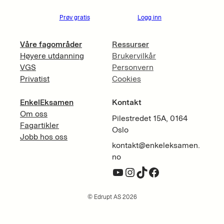
Prøv gratis
Logg inn
Våre fagområder
Ressurser
Høyere utdanning
Brukervilkår
VGS
Personvern
Privatist
Cookies
EnkelEksamen
Kontakt
Om oss
Pilestredet 15A, 0164
Fagartikler
Oslo
Jobb hos oss
kontakt@enkeleksamen.
no
YouTube
Instagram
TikTok
Facebook
© Edrupt AS 2026