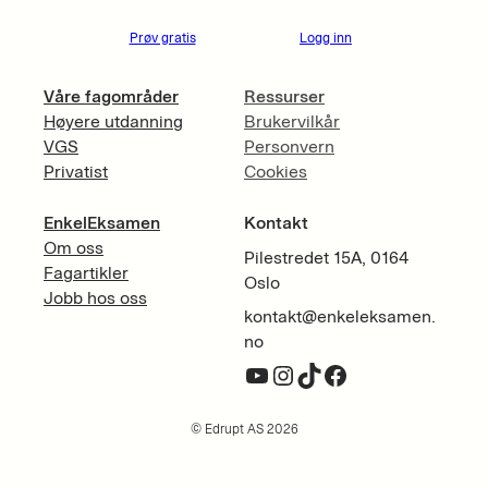
Prøv gratis
Logg inn
Våre fagområder
Ressurser
Høyere utdanning
Brukervilkår
VGS
Personvern
Privatist
Cookies
EnkelEksamen
Kontakt
Om oss
Pilestredet 15A, 0164
Fagartikler
Oslo
Jobb hos oss
kontakt@enkeleksamen.
no
YouTube
Instagram
TikTok
Facebook
© Edrupt AS 2026