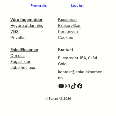
Prøv gratis
Logg inn
Våre fagområder
Ressurser
Høyere utdanning
Brukervilkår
VGS
Personvern
Privatist
Cookies
EnkelEksamen
Kontakt
Om oss
Pilestredet 15A, 0164
Fagartikler
Oslo
Jobb hos oss
kontakt@enkeleksamen.
no
YouTube
Instagram
TikTok
Facebook
© Edrupt AS 2026