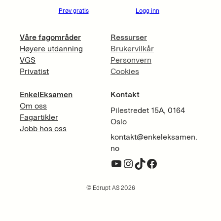
Prøv gratis
Logg inn
Våre fagområder
Ressurser
Høyere utdanning
Brukervilkår
VGS
Personvern
Privatist
Cookies
EnkelEksamen
Kontakt
Om oss
Pilestredet 15A, 0164
Fagartikler
Oslo
Jobb hos oss
kontakt@enkeleksamen.
no
YouTube
Instagram
TikTok
Facebook
© Edrupt AS 2026