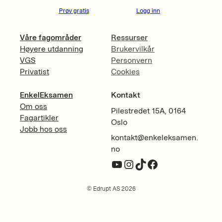
Prøv gratis
Logg inn
Våre fagområder
Ressurser
Høyere utdanning
Brukervilkår
VGS
Personvern
Privatist
Cookies
EnkelEksamen
Kontakt
Om oss
Pilestredet 15A, 0164
Fagartikler
Oslo
Jobb hos oss
kontakt@enkeleksamen.
no
YouTube
Instagram
TikTok
Facebook
© Edrupt AS 2026