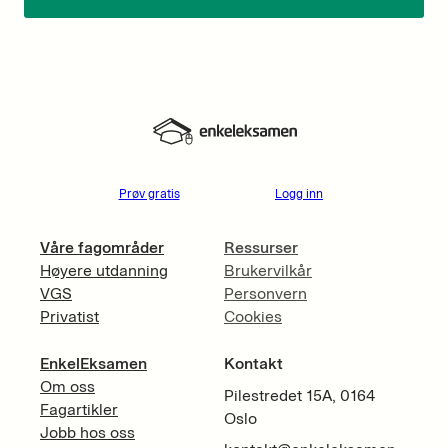
Prøv gratis
Logg inn
Våre fagområder
Ressurser
Høyere utdanning
Brukervilkår
VGS
Personvern
Privatist
Cookies
EnkelEksamen
Kontakt
Om oss
Pilestredet 15A, 0164
Fagartikler
Oslo
Jobb hos oss