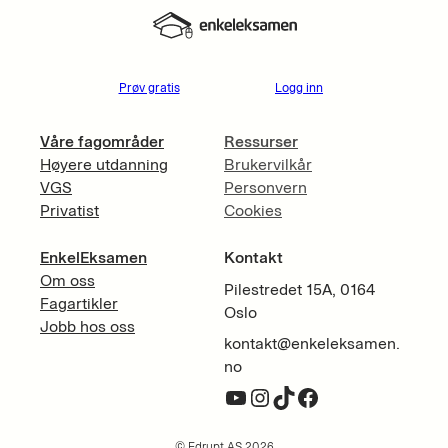
Prøv gratis
Logg inn
Våre fagområder
Ressurser
Høyere utdanning
Brukervilkår
VGS
Personvern
Privatist
Cookies
EnkelEksamen
Kontakt
Om oss
Pilestredet 15A, 0164
Fagartikler
Oslo
Jobb hos oss
kontakt@enkeleksamen.
no
YouTube
Instagram
TikTok
Facebook
© Edrupt AS 2026