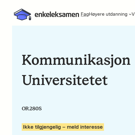
Fag
Høyere utdanning
V
Kommunikasjon 
Universitetet
OR280S
Ikke tilgjengelig – meld interesse