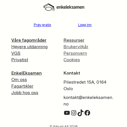
Prøv gratis
Logg inn
Våre fagområder
Ressurser
Høyere utdanning
Brukervilkår
VGS
Personvern
Privatist
Cookies
EnkelEksamen
Kontakt
Om oss
Pilestredet 15A, 0164
Fagartikler
Oslo
Jobb hos oss
kontakt@enkeleksamen.
no
YouTube
Instagram
TikTok
Facebook
© Edrupt AS 2026