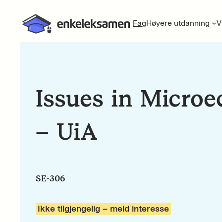
Fag
Høyere utdanning
V
Issues in Micro
– UiA
SE-306
Ikke tilgjengelig – meld interesse