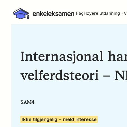
Fag
Høyere utdanning
V
Internasjonal ha
velferdsteori – 
SAM4
Ikke tilgjengelig – meld interesse