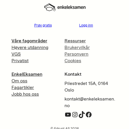
Prøv gratis
Logg inn
Våre fagområder
Ressurser
Høyere utdanning
Brukervilkår
VGS
Personvern
Privatist
Cookies
EnkelEksamen
Kontakt
Om oss
Pilestredet 15A, 0164
Fagartikler
Oslo
Jobb hos oss
kontakt@enkeleksamen.
no
YouTube
Instagram
TikTok
Facebook
© Edrupt AS 2026