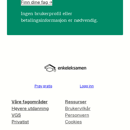
Finn dine fag ->
Ingen brukerprofil eller
betalingsinformasjon er nødvendig.
Prøv gratis
Logg inn
Våre fagområder
Ressurser
Høyere utdanning
Brukervilkår
VGS
Personvern
Privatist
Cookies