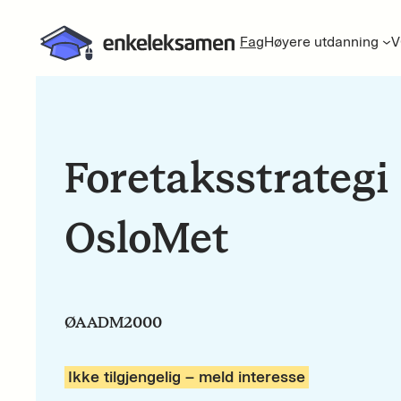
Fag
Høyere utdanning
V
Foretaksstrategi
OsloMet
ØAADM2000
Ikke tilgjengelig – meld interesse