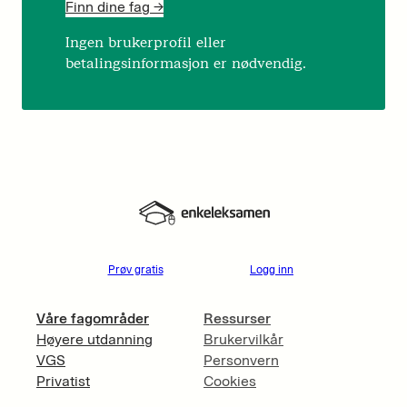
Finn dine fag ->
Ingen brukerprofil eller
betalingsinformasjon er nødvendig.
Prøv gratis
Logg inn
Våre fagområder
Ressurser
Høyere utdanning
Brukervilkår
VGS
Personvern
Privatist
Cookies