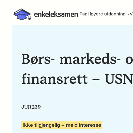
Fag
Høyere utdanning
V
Børs- markeds- 
finansrett – US
JUR239
Ikke tilgjengelig – meld interesse