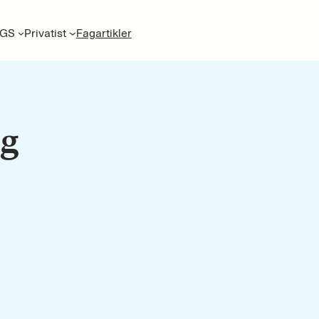
GS
Privatist
Fagartikler
og
N