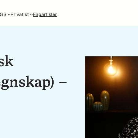
GS
Privatist
Fagartikler
sk
egnskap) –