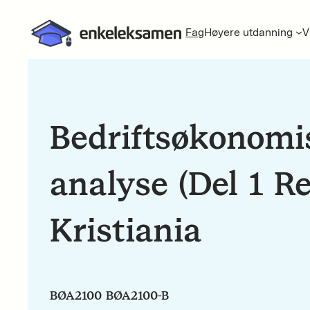
Fag
Høyere utdanning
V
Bedriftsøkonomi
analyse (Del 1 R
Kristiania
BØA2100 BØA2100-B