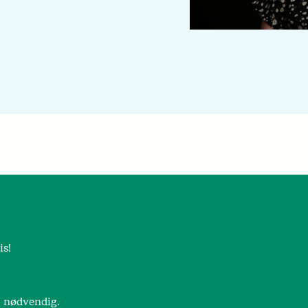
is!
r nødvendig.