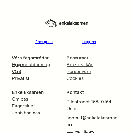
Prøv gratis
Logg inn
Våre fagområder
Ressurser
Høyere utdanning
Brukervilkår
VGS
Personvern
Privatist
Cookies
EnkelEksamen
Kontakt
Om oss
Pilestredet 15A, 0164
Fagartikler
Oslo
Jobb hos oss
kontakt@enkeleksamen.
no