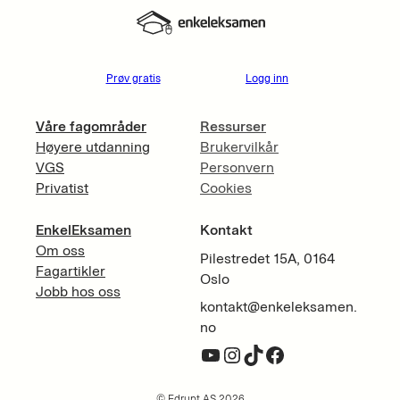
Prøv gratis
Logg inn
Våre fagområder
Ressurser
Høyere utdanning
Brukervilkår
VGS
Personvern
Privatist
Cookies
EnkelEksamen
Kontakt
Om oss
Pilestredet 15A, 0164
Fagartikler
Oslo
Jobb hos oss
kontakt@enkeleksamen.
no
YouTube
Instagram
TikTok
Facebook
© Edrupt AS 2026